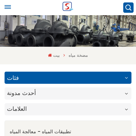
مضخة مياه
بيت
فئات
أحدث مدونة
العلامات
تطبيقات المياه - معالجة المياه