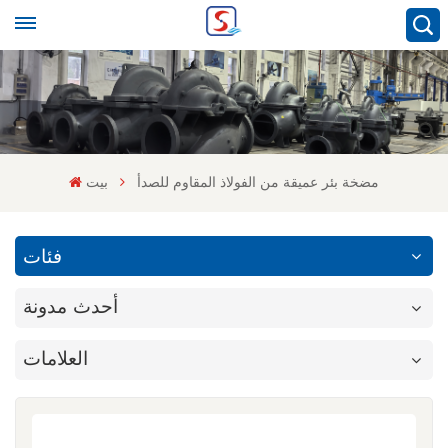
مضخة بئر عميقة من الفولاذ المقاوم للصدأ
بيت
فئات
أحدث مدونة
العلامات