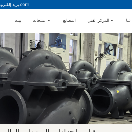
بريد إلكتروني : 13914479750@163.com
عنا
المركز الفني
المصانع
منتجات
بيت