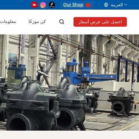
العربية
Our Shop
كن موزعًا
معلومات 
احصل على عرض أسعار
English
français
русский
العربية
Tiếng Việt
Indonesia