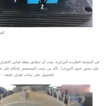
الشكل 2: المكونات ال
في المضخة الطاردة المركزية، يجب أن تتطابق نقطة قياس الاهتزاز
على محور عمود الدوران). تأكد من تثبيت المستشعر بإحكام على جزء 
جميعها - الأفقي (H) والرأسي (V) والمحوري (A) - للحصول على بيانات اهتزاز دقيقة.