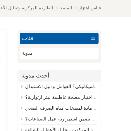
قياس اهتزازات المضخات الطاردة المركزية وتحليل الأع
فئات
مدونة
أحدث مدونة
ما هو العمر الافتراضي للختم الميكانيكي؟ العوامل ودليل الاستبدال
كيفية اختيار مضخة غاطسة لبئر ارتوازية؟
ه الصرف الصحي
الماء، كيف يضمن استمرارية عمل الصناعات؟
قياس اهتزازات المضخات الطاردة المركزية وتحليل الأعطال الشائعة