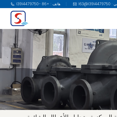
هاتف : +86 -13914479750
مضخة KSB
مضخة DAB