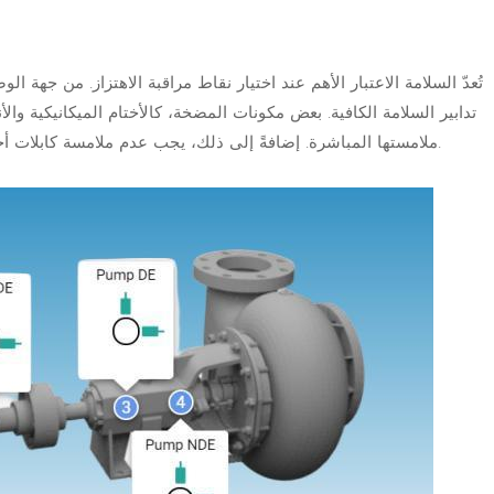
تُعدّ السلامة الاعتبار الأهم عند اختيار نقاط مراقبة الاهتزاز. من جهة الو
تدابير السلامة الكافية. بعض مكونات المضخة، كالأختام الميكانيكية وال
ملامستها المباشرة. إضافةً إلى ذلك، يجب عدم ملامسة كابلات أجهزة القياس للأنابيب الساخنة لتجنب مخاطر الحريق.