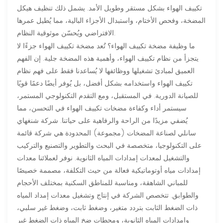
تكييف الهواء بشكل مستقر وطويل الأمد. يشمل ذلك تنظيف هيكل
المضخة، وفحص الأختام، واستبدال الأجزاء البالية، مما يُطيل عمرها
الافتراضي ويُحسّن موثوقية النظام.
ما وظيفة مضخة تكييف الهواء؟ تُعد مضخة تكييف الهواء جزءًا لا
يتجزأ من نظام تكييف الهواء، وأهمية هذه المضخة جلية. إن الفهم
العميق لمبادئ تشغيلها ووظائفها لا يُساعدنا فقط على فهم نظام
تكييف الهواء واستخدامه بشكل أفضل، بل يُوفر أيضًا دعمًا قويًا
للصيانة الدورية. في المستقبل، ومع التقدم التكنولوجي المستمر،
سيستمر أداء وكفاءة مضخات تكييف الهواء في التحسن، مما
يُضفي مزيدًا من الراحة والرفاهية على حياتنا. شركة شنغهاي
سانلي لصناعة المضخات (مجموعة) المحدودة هي شركة قائمة
على التكنولوجيا، متخصصة في البحث والتطوير والتصنيع والتركيب
والتشغيل لمعدات إمدادات المياه الثانوية. نوفر لعملائنا معدات
إمدادات مياه أوتوماتيكية فعالة من حيث التكلفة، مصممة خصيصًا
للمباني الشاهقة، ومناسبة للمناطق السكنية بمختلف الأحجام
والطوابق. تتخصص الشركة في إنتاج وتشغيل معدات إمداد المياه
ذات الضغط الثابت بتردد متغير، وضغط ثابت، وضغط غير سلبي،
وإمدادات المياه الثانوية، ومحطات ضخ المياه ذات الضغط غير