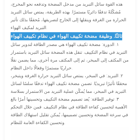
هذه القوة سائل التبريد من مدخل المضخة وتدفعه نحو المخرج،
مُشكّلةً تدفقًا دائريًا مستمرًا. بهذه الطريقة، يمتص سائل التبريد
الحرارة من الغرفة وينقلها إلى الخارج لتصريفها، مُحققًا بذلك تأثير
التبريد لمكيف الهواء.
ثالثًا. وظيفة مضخة تكييف الهواء في نظام تكييف الهواء
١. الدورة: مضخة تكييف الهواء هي مصدر الطاقة لتدوير سائل
التبريد في نظام التكييف. تنقل هذه المضخة سائل التبريد باستمرار
من المكثف إلى المبخر، ثم إلى المكثف مرة أخرى، مما يضمن نقلًا
حراريًا مستمرًا وفعالًا داخل النظام.
٢. التبريد: في المبخر، يمتص سائل التبريد حرارة الغرفة ويتبخر،
محققًا تأثيرًا تبريديًا. تضمن مضخة تكييف الهواء تدفقًا سلسًا لسائل
التبريد في المبخر، مما يُمكّن عملية التبريد من الاستمرار بسلاسة.
٣. توفير الطاقة: يُعد تصميم مضخة التكييف وتحسينها أمرًا بالغ
الأهمية لتحسين كفاءة الطاقة في نظام التكييف. فمن خلال التحكم
في سرعة المضخة وتحسين تصميمها، يُمكن تقليل استهلاك الطاقة
وتحسين الكفاءة العامة للنظام.