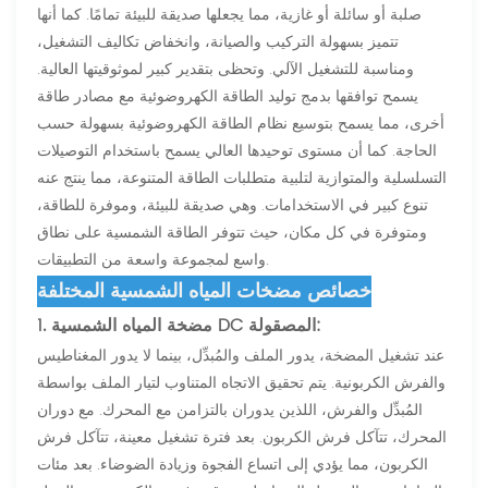
صلبة أو سائلة أو غازية، مما يجعلها صديقة للبيئة تمامًا. كما أنها
تتميز بسهولة التركيب والصيانة، وانخفاض تكاليف التشغيل،
ومناسبة للتشغيل الآلي. وتحظى بتقدير كبير لموثوقيتها العالية.
يسمح توافقها بدمج توليد الطاقة الكهروضوئية مع مصادر طاقة
أخرى، مما يسمح بتوسيع نظام الطاقة الكهروضوئية بسهولة حسب
الحاجة. كما أن مستوى توحيدها العالي يسمح باستخدام التوصيلات
التسلسلية والمتوازية لتلبية متطلبات الطاقة المتنوعة، مما ينتج عنه
تنوع كبير في الاستخدامات. وهي صديقة للبيئة، وموفرة للطاقة،
ومتوفرة في كل مكان، حيث تتوفر الطاقة الشمسية على نطاق
واسع لمجموعة واسعة من التطبيقات.
خصائص مضخات المياه الشمسية المختلفة
1. مضخة المياه الشمسية DC المصقولة:
عند تشغيل المضخة، يدور الملف والمُبدِّل، بينما لا يدور المغناطيس
والفرش الكربونية. يتم تحقيق الاتجاه المتناوب لتيار الملف بواسطة
المُبدِّل والفرش، اللذين يدوران بالتزامن مع المحرك. مع دوران
المحرك، تتآكل فرش الكربون. بعد فترة تشغيل معينة، تتآكل فرش
الكربون، مما يؤدي إلى اتساع الفجوة وزيادة الضوضاء. بعد مئات