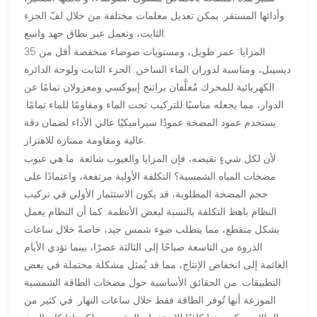
وأدائها المستقر. يمكن تعديل معلمات مختلفة من خلال لفّ الجزء
الثابت، وتعمل عبر نطاق جهد واسع.
المزايا: عمر طويل، ومستويات ضوضاء منخفضة أقل من 35
ديسيبل، ومناسبة لدوران الماء الساخن. الجزء الثابت ولوحة الدائرة
الكهربائية للمحرك مُغلَّفان براتنج إيبوكسي ومعزولان تمامًا عن
الدوار، مما يجعله مناسبًا للتركيب تحت الماء ومقاومًا للماء تمامًا.
يستخدم عمود المضخة عمودًا سيراميكيًا عالي الأداء لضمان دقة
عالية ومقاومة ممتازة للاهتزاز.
لأن لكل شيءٍ نقيضه، فإن المزايا والعيوب شائعة. ما هي عيوب
مضخات المياه الشمسية؟ التكلفة الأولية مرتفعة، واعتمادًا على
حجم المضخة المطلوبة، قد يكون الاستثمار الأولي في تركيب
النظام باهظ التكلفة بالنسبة لبعض الأنظمة. كما أن النظام يعمل
بشكل متقطع، مما يتطلب ضوء شمس جيد، خاصةً خلال ساعات
الذروة من التاسعة صباحًا إلى الثالثة عصرًا، بينما تؤدي الأيام
الغائمة إلى انخفاض الإنتاج، مما قد يُمثل مشكلة محتملة في بعض
التطبيقات. من الحقائق الأساسية حول مضخات الطاقة الشمسية
الموزعة أنها تُوفر الطاقة فقط خلال ساعات النهار. في كثير من