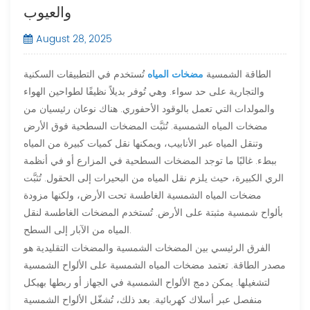
والعيوب
August 28, 2025
الطاقة الشمسية
مضخات المياه
تُستخدم في التطبيقات السكنية
والتجارية على حد سواء. وهي تُوفر بديلاً نظيفًا لطواحين الهواء
والمولدات التي تعمل بالوقود الأحفوري. هناك نوعان رئيسيان من
مضخات المياه الشمسية. تُثبَّت المضخات السطحية فوق الأرض
وتنقل المياه عبر الأنابيب، ويمكنها نقل كميات كبيرة من المياه
ببطء. غالبًا ما توجد المضخات السطحية في المزارع أو في أنظمة
الري الكبيرة، حيث يلزم نقل المياه من البحيرات إلى الحقول. تُثبَّت
مضخات المياه الشمسية الغاطسة تحت الأرض، ولكنها مزودة
بألواح شمسية مثبتة على الأرض. تُستخدم المضخات الغاطسة لنقل
المياه من الآبار إلى السطح.
الفرق الرئيسي بين المضخات الشمسية والمضخات التقليدية هو
مصدر الطاقة. تعتمد مضخات المياه الشمسية على الألواح الشمسية
لتشغيلها. يمكن دمج الألواح الشمسية في الجهاز أو ربطها بهيكل
منفصل عبر أسلاك كهربائية. بعد ذلك، تُشغّل الألواح الشمسية