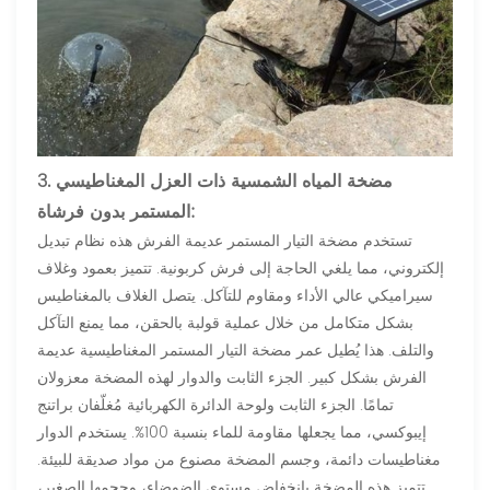
3. مضخة المياه الشمسية ذات العزل المغناطيسي
المستمر بدون فرشاة:
تستخدم مضخة التيار المستمر عديمة الفرش هذه نظام تبديل
إلكتروني، مما يلغي الحاجة إلى فرش كربونية. تتميز بعمود وغلاف
سيراميكي عالي الأداء ومقاوم للتآكل. يتصل الغلاف بالمغناطيس
بشكل متكامل من خلال عملية قولبة بالحقن، مما يمنع التآكل
والتلف. هذا يُطيل عمر مضخة التيار المستمر المغناطيسية عديمة
الفرش بشكل كبير. الجزء الثابت والدوار لهذه المضخة معزولان
تمامًا. الجزء الثابت ولوحة الدائرة الكهربائية مُغلّفان براتنج
إيبوكسي، مما يجعلها مقاومة للماء بنسبة 100%. يستخدم الدوار
مغناطيسات دائمة، وجسم المضخة مصنوع من مواد صديقة للبيئة.
تتميز هذه المضخة بانخفاض مستوى الضوضاء، وحجمها الصغير،