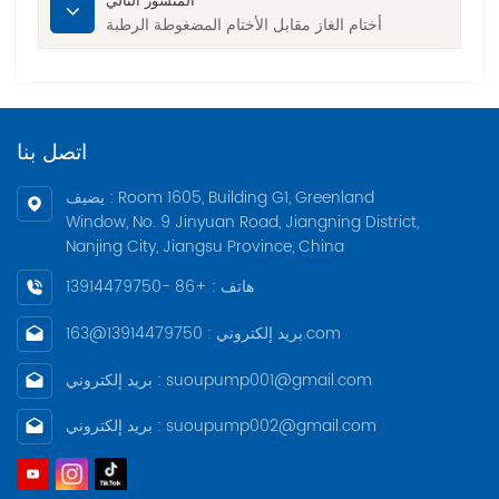
المنشور التالي
أختام الغاز مقابل الأختام المضغوطة الرطبة
اتصل بنا
يضيف : Room 1605, Building G1, Greenland
Window, No. 9 Jinyuan Road, Jiangning District,
Nanjing City, Jiangsu Province, China
هاتف : +86 -13914479750
بريد إلكتروني : 13914479750@163.com
بريد إلكتروني : suoupump001@gmail.com
بريد إلكتروني : suoupump002@gmail.com