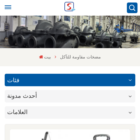
مضخات مقاومة للتآكل
بيت
فئات
أحدث مدونة
العلامات