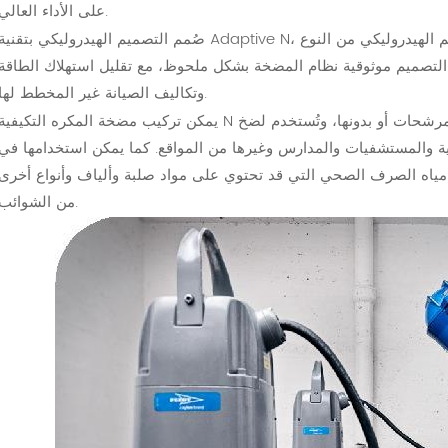
على الأداء العالي.
صُمم التصميم الهيدروليكي بتقنية Adaptive N، وهو تطورٌ للتصميم الهيدروليكي من النوع N ذاتي التنظيف، لمعالجة تحديا
 التصميم موثوقية نظام المضخة بشكل ملحوظ، مع تقليل استهلاك الطاقة
وتكاليف الصيانة غير المخطط لها.
يمكن تركيب مضخة المكره التكيفية N في محطات ضخ مياه الصرف الصحي المزودة بمرشحات أو بدونها، وتُستخدم لضخ
ية والمستشفيات والمدارس وغيرها من المواقع. كما يمكن استخدامها في
مياه الصرف الصحي التي قد تحتوي على مواد صلبة وألياف وأنواع أخرى
من الشوائب.