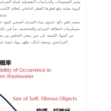
تشير المسوحات والدراسات التفصيلية لمياه الصرف 
كروية صلبة يبلغ قطرها القطر الداخلي لنظام الأناب
تستقر أو تتراكم في مناطق ذات سرعة تدفق منخفضة، ولا تصل إلى المضخة.
مصدر قلق بالغ: تحتوي مياه الصرف الصحي اليوم على 
مستلزمات النظافة المنزلية والشخصية، بما في ذلك ا
من المواد الليفية. في حين ينبغي التخلص من مع
المراحيض. ونتيجة لذلك، تظهر مواد ليفية غي