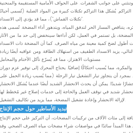
 وتنثني على جوانب الشفرات. على الحواف الأمامية المستقيمة والمنحنية
اكم. يُشكل هذا التراكم تكتلات كبيرة من المواد الصلبة (تُسمى أحيانًا
"تكتلات القماش")، مما قد يؤدي إلى الانسداد.
كره، يتناقص المسار الحر لتدفق المياه، ويتدهور أداء المضخة. تُسمى هذه
لمضخة، بل تستمر في العمل، لكن أداءها سينخفض ​​إلى حد ما. من الآثار
قت أطول لضخ كمية معينة من مياه الصرف. كما أن المضخة ذات الانسداد
لي، يزيد الانسداد الطفيف من استهلاك الطاقة. ومن عواقبه أيضًا زيادة
مستويات الاهتزاز، مما قد يُسرّع تآكل الأختام والمحامل.
والمكره، مما يُسبب احتكاكًا إضافيًا. يحتاج المحرك إلى توفير عزم دوران
 بمجرد أن يتجاوز تيار التشغيل تيار الرحلة (مما يُسبب زيادة الحمل على
ًا شديدًا. يمكن أن يحدث الانحشار الشديد أيضًا عندما يُشكل الانحشار
لانحشار شديد في توقف العمل والحاجة إلى خدمات إصلاح غير مُخطط لها
لإزالة الانحشار وإعادة تشغيل المضخة، مما يزيد من تكاليف التشغيل.
تبديد الأساطير حول حجم الإنتاج
افة إلى مئات الآلاف من تركيبات المضخات، أن التركيز على حجم الإنتاج
 هذا المبدأ سائدًا في مواصفات شراء مضخات مياه الصرف الصحي. وقد