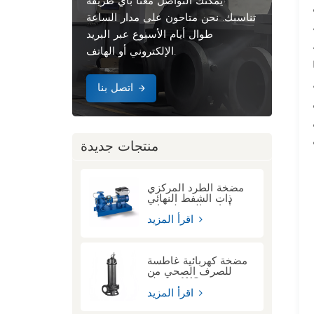
يمكنك التواصل معنا بأي طريقة
تناسبك. نحن متاحون على مدار الساعة
ت
طوال أيام الأسبوع عبر البريد
الإلكتروني أو الهاتف.
اتصل بنا
منتجات جديدة
مضخة الطرد المركزي
ذات الشفط النهائي
أحادي المرحلة ذات
الوصلة الممتدة KSB
اقرأ المزيد
ETN
مضخة كهربائية غاطسة
للصرف الصحي من
سلسلة WQ
اقرأ المزيد