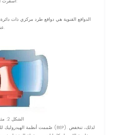
أسفرت آراء المستخدمين والاختبارات المعملية للدوافع التقليدية عن النتائج التالية:
الدوافع القنوية هي دوافع طرد مركزي ذات دائرة مغ
عند ضخ المياه النقية، ولكنها عرضة للانسداد عند ضخ مياه الصرف الصحي.
الشكل 2: مثال على مروحة ذات شفرة واحدة
صُممت أنظمة الهيدروليك للقنوات 