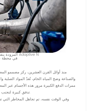
تم تركيب مضخة Flygt Concertor 6020 المزودة بتقنية Adaptive N
في محطة ضخ مياه الصرف الصحي البلدية.
منذ أوائل القرن العشرين، ركز مصممو المض
والصناعة وضخ المياه الخام، تُعدّ المواد الصلبة 
ممرات الدفع الكبيرة مرور هذه الأجسام عبر ال
تدفق كبيرة لتجنب الانسداد، إلا أن هذا لم يُجدِ نفعًا في معظم تطبيقات مياه الصرف الصحي.
وفي الوقت نفسه، تم تجاهل المخاطر التي تشكله