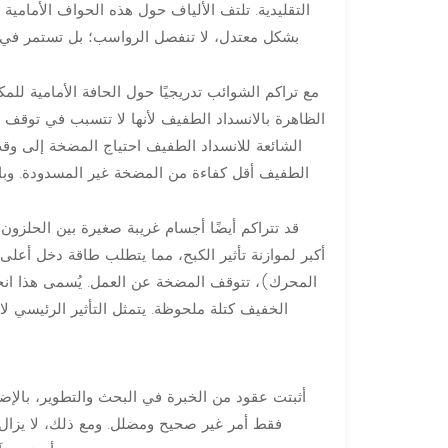
التقليدية. تلتف الألياف حول هذه الحواف الأمامية
بشكل معتدل، لا تنفصل الرواسب؛ بل تستمر في التر
مع تراكم الشوائب تدريجيًا حول الحافة الأمامية للم
الظاهرة بالانسداد الطفيف لأنها لا تتسبب في توقف ا
الشائعة للانسداد الطفيف احتياج المضخة إلى و
الطفيف أقل كفاءة من المضخة غير المسدودة. وبالتا
قد تتراكم أيضًا أجسام غريبة صغيرة بين الحلزون 
أكبر لموازنة تأثير الكبح، مما يتطلب طاقة دخل أعلى.
المحرك)، تتوقف المضخة عن العمل. يُسمى هذا انحشار
الخفيف كتلة ملحوظة. يتمثل التأثير الرئيسي 
أثبتت عقود من الخبرة في البحث والتطوير، بالإض
فقط أمر غير صحيح ومضلل. ومع ذلك، لا يزال