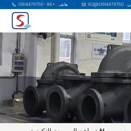
هاتف : +86 -13914479750
مضخة KSB
مضخة DAB