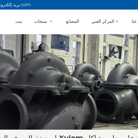
بريد إلكتروني : 13914479750@163.com
عنا
المركز الفني
المصانع
منتجات
بيت