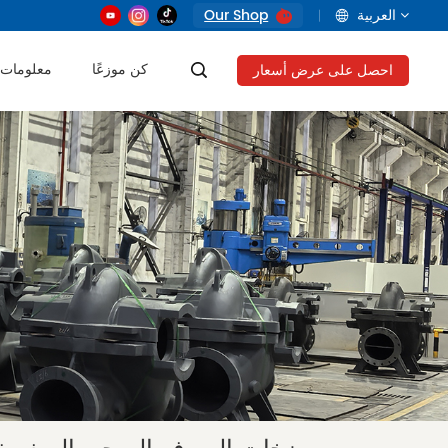
العربية
Our Shop
كن موزعًا
معلومات 
احصل على عرض أسعار
English
français
русский
العربية
Tiếng Việt
Indonesia