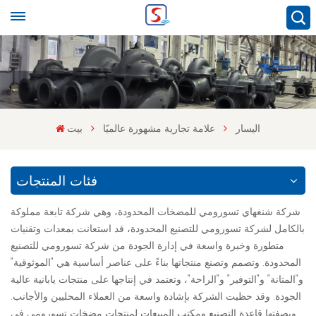
اليسار
علامة تجارية مشهورة عالميًا
بيت
فئات المنتجات
شركة شنغهاي تسورومي للمضخات المحدودة، وهي شركة تابعة مملوكة
بالكامل لشركة تسورومي للتصنيع المحدودة، قد استعانت بمعدات وتقنيات
متطورة وخبرة واسعة في إدارة الجودة من شركة تسورومي للتصنيع
المحدودة. وتصمم وتصنع منتجاتها بناءً على عناصر أساسية هي "الموثوقية"
و"المتانة" و"التوفير" و"الراحة"، وتعتمد في إنتاجها على منتجات يابانية عالية
الجودة. وقد حظيت الشركة بإشادة واسعة من العملاء المحليين والأجانب.
وبصفتها قاعدة التصنيع ومكتب المبيعات لمنتجات مضخات تسورومي في