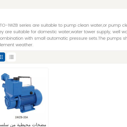
TO-1WZB series are suitable to pump clean water,or pump cle
ey are suitable for domestic water,water tower supply, well wate
combination with small automatic pressure sets.The pumps shal
clement weather.
مضخات محيطية من سلسل