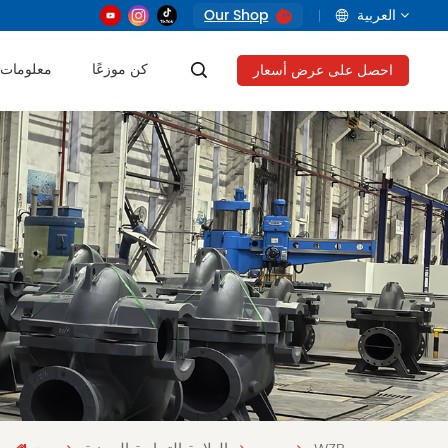
العربية
Our Shop
كن موزعًا
معلومات 
احصل على عرض أسعار
English
français
русский
العربية
Tiếng Việt
Indonesia