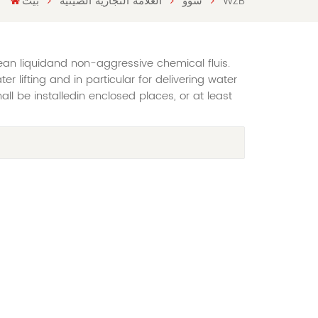
WZB
سوو
العلامة التجارية الصينية
بيت
an liquidand non-aggressive chemical fluis.
r lifting and in particular for delivering water
l be installedin enclosed places, or at least