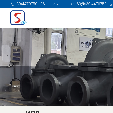
هاتف : +86 -13914479750
مضخة KSB
مضخة DAB