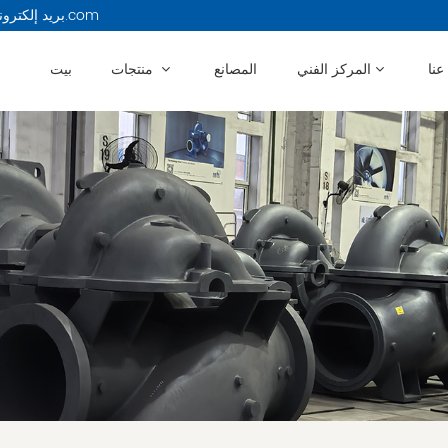
بريد إلكتروني : 13914479750@163.com
عنا
المركز الفني
المصانع
منتجات
بيت