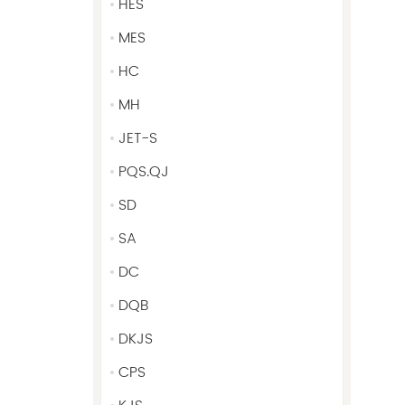
HES
MES
HC
MH
JET-S
PQS.QJ
SD
SA
DC
DQB
DKJS
CPS