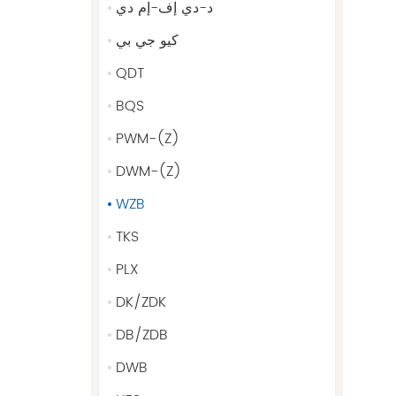
د-دي إف-إم دي
كيو جي بي
QDT
BQS
PWM-(Z)
DWM-(Z)
WZB
TKS
PLX
DK/ZDK
DB/ZDB
DWB