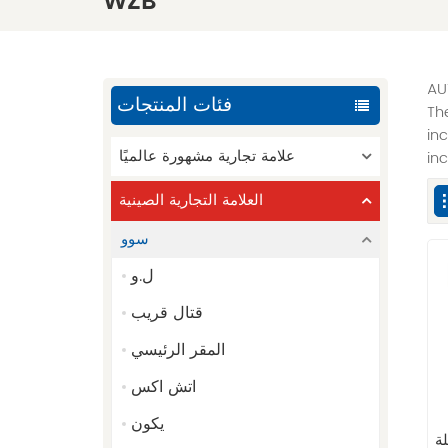
WZB
AU
فئات المنتجات
Th
in
علامة تجارية مشهورة عالميًا
in
العلامة التجارية الصينية
سوو
ل.و
قتال قريب
المقر الرئيسي
اتش اكس
يكون
ة