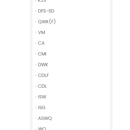
KJS
DFS-SD
QWK(F)
VM
CA
CMI
DWK
CDLF
CDL
ISW
ISG
ASWQ
WQ