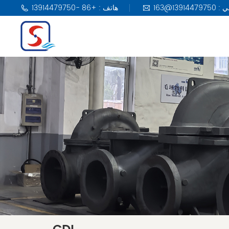
هاتف : +86 -13914479750
مضخة KSB
مضخة DAB