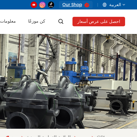
العربية
Our Shop
كن موزعًا
معلومات 
احصل على عرض أسعار
English
français
русский
العربية
Tiếng Việt
Indonesia