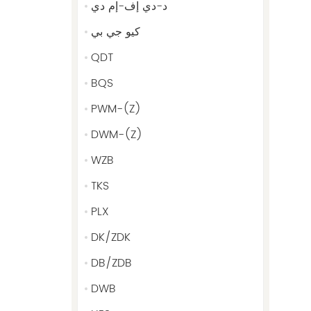
د-دي إف-إم دي
كيو جي بي
QDT
BQS
PWM-(Z)
DWM-(Z)
WZB
TKS
PLX
DK/ZDK
DB/ZDB
DWB