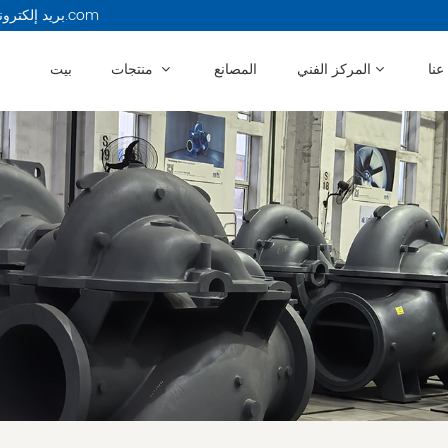
بريد إلكتروني : 13914479750@163.com
عنا
المركز الفني
المصانع
منتجات
بيت