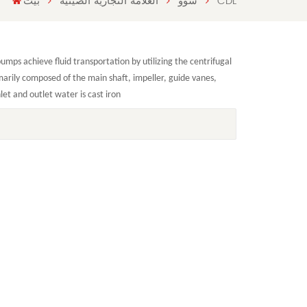
CDL
سوو
العلامة التجارية الصينية
بيت
pumps achieve fluid transportation by utilizing the centrifugal
marily composed of the main shaft, impeller, guide vanes,
let and outlet water is cast iron