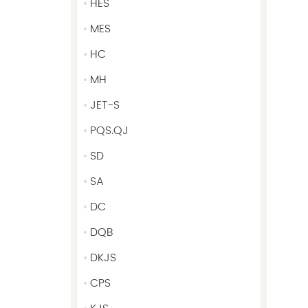
HES
MES
HC
MH
JET-S
PQS.QJ
SD
SA
DC
DQB
DKJS
CPS