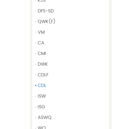
KJS
DFS-SD
QWK(F)
VM
CA
CMI
DWK
CDLF
CDL
ISW
ISG
ASWQ
WQ