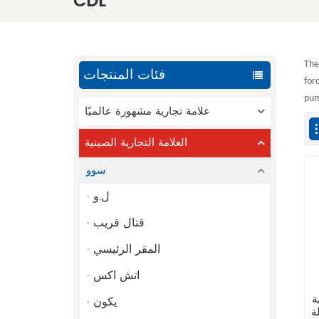
CDL
The
فئات المنتجات
for
pum
علامة تجارية مشهورة عالميًا
العلامة التجارية الصينية
سوو
ل.و
قتال قريب
المقر الرئيسي
اتش اكس
ة
يكون
ة