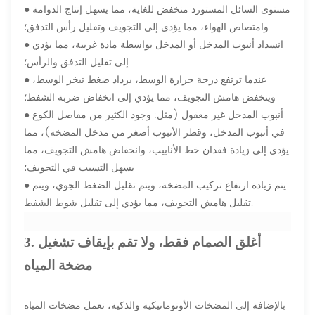
● مستوى السائل المستورد منخفض للغاية، مما يسهل إنتاج الدوامة
وامتصاص الهواء، مما يؤدي إلى التجويف وتقليل رأس التدفق؛
● انسداد أنبوب المدخل أو المدخل بواسطة مادة غريبة، مما يؤدي
إلى تقليل التدفق والرأس؛
● عندما ترتفع درجة حرارة الوسط، يزداد ضغط تبخر الوسط،
وينخفض ​​هامش التجويف، مما يؤدي إلى انخفاض ضربة الشفط؛
● أنبوب المدخل غير معقول (مثل: وجود الكثير من مفاصل الكوع
في أنبوب المدخل، وقطر الأنبوب أصغر من مدخل المضخة)، مما
يؤدي إلى زيادة فقدان خط الأنابيب، وانخفاض هامش التجويف، مما
يسهل التسبب في التجويف؛
● يتم زيادة ارتفاع تركيب المضخة، ويتم تقليل الضغط الجوي، ويتم
تقليل هامش التجويف، مما يؤدي إلى تقليل شوط الشفط.
3. أغلق الصمام فقط، ولا تقم بإيقاف تشغيل
مضخة المياه
بالإضافة إلى المضخات الأوتوماتيكية والذكية، تعمل مضخات المياه