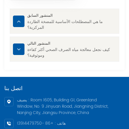
المنشور السابق
ما هي المصطلحات الأساسية للمضخة الطاردة
المركزية؟
المنشور التالي
كيف نجعل معالجة مياه الصرف الصحي أكثر كفاءة
وموثوقية؟
اتصل بنا
يضيف : Room 1605, Building G1, Greenland
Window, No. 9 Jinyuan Road, Jiangning District,
Nanjing City, Jiangsu Province, China
هاتف : +86 -13914479750