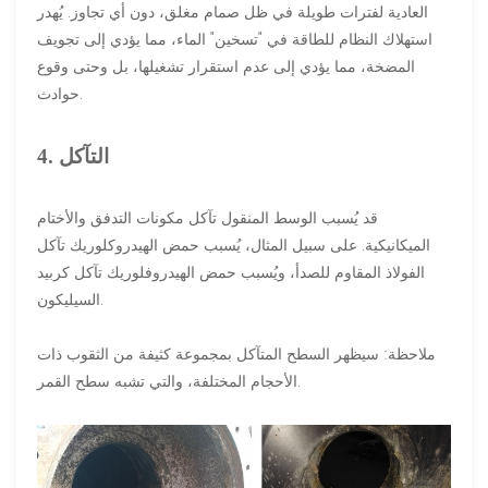
العادية لفترات طويلة في ظل صمام مغلق، دون أي تجاوز. يُهدر
استهلاك النظام للطاقة في "تسخين" الماء، مما يؤدي إلى تجويف
المضخة، مما يؤدي إلى عدم استقرار تشغيلها، بل وحتى وقوع
حوادث.
4. التآكل
قد يُسبب الوسط المنقول تآكل مكونات التدفق والأختام
الميكانيكية. على سبيل المثال، يُسبب حمض الهيدروكلوريك تآكل
الفولاذ المقاوم للصدأ، ويُسبب حمض الهيدروفلوريك تآكل كربيد
السيليكون.
ملاحظة: سيظهر السطح المتآكل بمجموعة كثيفة من الثقوب ذات
الأحجام المختلفة، والتي تشبه سطح القمر.