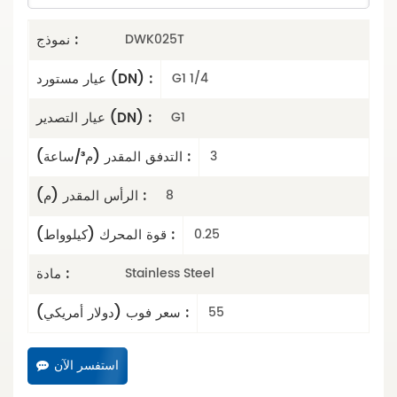
نموذج :
DWK025T
عيار مستورد (DN) :
G1 1/4
عيار التصدير (DN) :
G1
التدفق المقدر (م³/ساعة) :
3
الرأس المقدر (م) :
8
قوة المحرك (كيلوواط) :
0.25
مادة :
Stainless Steel
سعر فوب (دولار أمريكي) :
55
استفسر الآن