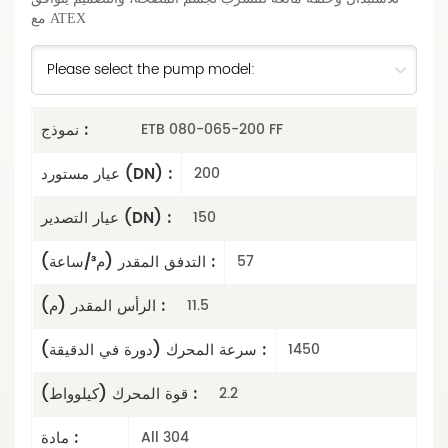
مع ATEX
نموذج :
ETB 080-065-200 FF
عيار مستورد (DN) :
200
عيار التصدير (DN) :
150
التدفق المقدر (م³/ساعة) :
57
الرأس المقدر (م) :
11.5
سرعة المحرك (دورة في الدقيقة) :
1450
قوة المحرك (كيلوواط) :
2.2
مادة :
All 304