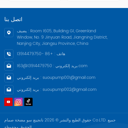
للاستبدال وحلقة مانعة للتسرب
الخلفي، مع غلاف عمود قابل
لجسم المضخة، والتصميم
للاستبدال / غلاف حماية العمود
يتوافق مع ATEX
وحلقة مانعة للتسرب لجسم
اتصل بنا
المضخة قابلة للاستبدال،
والتصميم يتوافق مع ATEX؛
يضيف : Room 1605, Building G1, Greenland
Window, No. 9 Jinyuan Road, Jiangning District,
Nanjing City, Jiangsu Province, China
هاتف : +86 -13914479750
بريد إلكتروني : 13914479750@163.com
بريد إلكتروني : suoupump001@gmail.com
بريد إلكتروني : suoupump002@gmail.com
حقوق الطبع والنشر © 2026 نانجينغ سو مضخة صمام Co.LTD. جميع
الحقوق محفوظة .