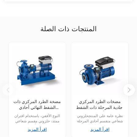
المنتجات ذات الصلة
مضخات الطرد المركزي
مضخة الطرد المركزي ذات
أحادية المرحلة ذات الشفط
الشفط النهائي أحادي
النهائي الأفقية المتصلة
المرحلة ذات الوصلة
نظرة عامة على المنتجحلزوني
النوع الأفقي، باستخدام اقتران
مباشرة من طراز KSB ETB
الممتدة KSB ETN
شعاعي منقسم أحادي المرحلة
ممتد، حلزوني مقسم شعاعي
متصل مباشرة بآلة واحدة،
أحادي المرحلة (حجم المضخة
اقرأ المزيد
اقرأ المزيد
الطاقة المقدرة تتوافق مع معيار
أكبر من 125 يعتمد تصميمًا ثنائي
EN 733، مع غلاف عمود قابل
المرحلة) يعتمد تصميم الضخ