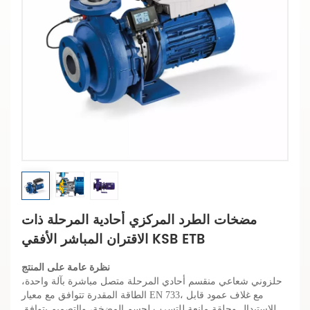
مضخات الطرد المركزي أحادية المرحلة ذات
الاقتران المباشر الأفقي KSB ETB
نظرة عامة على المنتج
حلزوني شعاعي منقسم أحادي المرحلة متصل مباشرة بآلة واحدة،
الطاقة المقدرة تتوافق مع معيار EN 733، مع غلاف عمود قابل
للاستبدال وحلقة مانعة للتسرب لجسم المضخة، والتصميم يتوافق