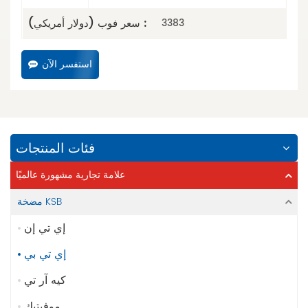
سعر فوب (دولار أمريكي) :
3383
استفسر الآن
فئات المنتجات
علامة تجارية مشهورة عالميًا
مضخة KSB
إي تي إن
إي تي بي
كيه آر تي
موفيتيك