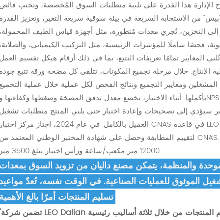
نموذج الإدارة هذا القدرة على تلبية متطلبات السوق المُخصصة، وتجنب فائض
يس" من الاستجابة السريعة في بيئة سوقية سريعة التغير، وتعزيز القدرة
 إلى التخزين، تُجري معدات مُتطورة، مثل أجهزة قياس الطيف المحمولة،
ونة، فحصًا شاملًا للمؤشرات الرئيسية، مثل التركيب الكيميائي، والصلابة،
 المعايير تمامًا تعريفات التتبع، بما في ذلك أرقام هيكل تقسيم العمل (WBS)،
ية الإنتاج. خلال مرحلة تجميع المكونات، تتلقى كل مضخة ورقة تتبع جودة
المشغلين ومعايير التجميع ونتائج الفحص لكل عملية خلال عملية التجميع
بأكملها. أثناء الاختبار، يخضع معدل تدفق المضخة وضغطها وكفاءتها وNPSH ومعايير التشغيل الأخرى لاختبارات الأداء باستخدام
 سيؤدي إلى تصحيحات وإعادة اختبار حتى يلبي المنتج متطلبات تشغيل
العميل بالكامل. في عام 2024، اجتاز مركز اختبار CNAS في قاعدة LEO داليان بنجاح مراجعة خدمة الاعتماد الوطنية الصيني
لتقييم المطابقة وحصل على شهادة المختبر الوطني المعتمد من CNAS. يبلغ الحد الأقصى لمعدل تدفق الاختبار في المركز
12000 متر مكعب/ساعة ورأس اختبار يبلغ 3500 متر.
موحدة والمنظمة، يتمكن مصنع داليان من تزويد السوق بمعدات
غيل الموثوق للعمليات الصناعية. في الوقت نفسه، تُعدّ مواعيد
تسليم المنتجات أمرًا بالغ الأهمية.