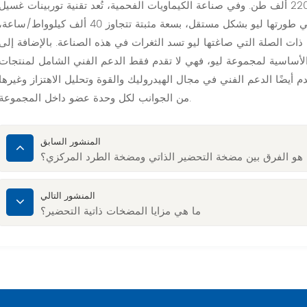
ألف طن وانبعاثات ثاني أكسيد الكربون بمقدار 220 ألف طن. وفي صناعة الكيماويات الفحمية، تُعد تقنية توربينات غسيل
الميثانول المتكاملة منخفضة الحرارة والمبتكرة التي طورتها ليو بشكل مستقل، بسعة مثبتة تتجاوز 40 ألف كيلوواط/ساعة
 ذات الصلة التي صاغتها ليو تسد الثغرات في هذه الصناعة. بالإضافة إلى
 الأساسية لمجموعة ليو، فهي لا تقدم فقط الدعم الفني الشامل لمنتجات
أيضًا الدعم الفني في مجال الهيدروليك والقوة وتحليل الاهتزاز وغيرها
من الجوانب لكل وحدة عضو داخل المجموعة.
المنشور السابق
 هو الفرق بين مضخة التحضير الذاتي ومضخة الطرد المركزي؟
المنشور التالي
ما هي مزايا المضخات ذاتية التحضير؟