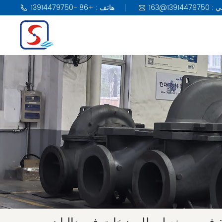
هاتف : +86 -13914479750
مضخة KSB
مضخة DAB