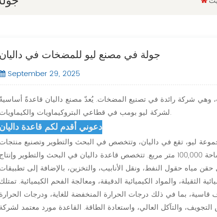
جولة
يت
جولة في مصنع ليو للمضخات في داليان
September 29, 2025
، وهي شركة رائدة في تصنيع المضخات. يُعدّ مصنع داليان قاعدةً أساسيةً
لشركة ليو بومب في قطاعي البتروكيماويات والكيماويات.
دعوني أقدم لكم قاعدة داليان
مجموعة ليو، تقع في داليان، وتتخصص في البحث والتطوير وتصنيع منتجات
المضخات لصناعة البتروكيماويات. تغطي القاعدة مساحة 100,000 متر مربع. تتخصص قاعدة داليان في البحث والتطوير وإنتاج
حقن مياه حقول النفط، ونقل الأنابيب، والتخزين، بالإضافة إلى تطبيقات
ية الثقيلة، والمواد الكيميائية الدقيقة، ومعالجة الفحم الكيميائية. تمتلك
قاسية، بما في ذلك درجات الحرارة المنخفضة للغاية، ودرجات الحرارة
لتجويف، والتآكل العالي، واستعادة الطاقة. القاعدة مورد معتمد لشركة CNPC،