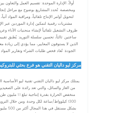
أولاً، الإدارة الموحدة: تقسيم العمل والتعاون
مشتريات رقمية لتمكين إدارة الموردين عبر الإنت
ظروف التشغيل تلقائياً لإنشاء منحنيات الأداء وعرو
ساعتين. ثالثاً، تحسين سلسلة التوريد: يُطبق تقيي
الجودة: تُعاد فحص طلبات الشراء وتقارير المواد وا
مركز ليو داليان التقني هو فرع بحثي للبتروكي
يمتلك مركز ليو داليان التقني تقنية ليو الأساسي
من الغاز والسائل، والتي تعد رائدة على الصعيد
منخفض الحرارة بق
1300 كيلوواط/ساعة لكل وحدة. ومن خلال الترو