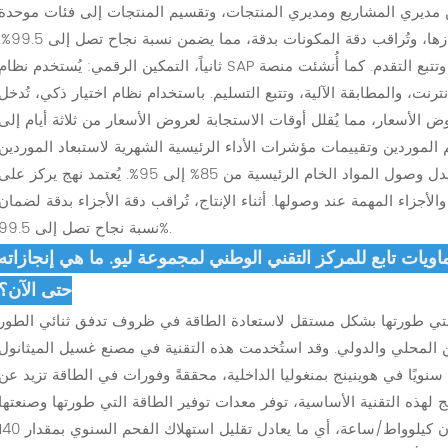
 بين مديري المشاريع ومديري المنتجات، وتقسيم المنتجات إلى فئات موحدة
ومخصصة. تُحدد المشاريع بوضوح مع مراحل إنجازها، وتُراقب دقة المكونات بدقة، مما يضمن نسبة نجاح
ثانياً، التمكين الرقمي: يُستخدم نظام SAP لتحويل أوامر الإنتاج تلقائياً، ومراقبة المواد آنياً، وتتبع التقدم. كما أُنشئت منص
رنت، والمطابقة الآلية، وتتبع التسليم. باستخدام نظام اختيار ذكي، تُدخل
ض الأسعار، مما يُقلل أوقات الاستجابة لعروض الأسعار من ثلاثة أيام إلى
م الموردين وتقييمات مؤشرات الأداء الرئيسية الشهرية لاستبعاد الموردين
الذين لا يستوفون المعايير، مما يؤدي إلى زيادة معدل وصول المواد الخام الرئيسية من 85% إلى 95%. يُعتمد نهج يركز عل
لأجزاء المهمة عند وصولها. أثناء الإنتاج، تُراقب دقة الأجزاء بدقة لضمان
نسبة نجاح تصل إلى 99.5%.
ماويات تابع للمركز التقني الوطني لمجموعة ليو. ما هي إنجازاته
حتى الآن؟
ة التي طورتها بشكل مستقل لاستعادة الطاقة في ظروف تدفق ثنائي الطور
ين المحلي والدولي. وقد استُخدمت هذه التقنية في مصنع غسيل الميثانول
درة إنتاجية تبلغ 1.1 مليون طن سنويًا في هوينينج بمنغوليا الداخلية، محققةً وفورات في الطاقة تزيد عن
يج لهذه التقنية الأساسية، توفر معدات توفير الطاقة التي طورتها وصنعتها
بشكل مستقل في هذا المجال أكثر من 500 مليون كيلوواط/ساعة، أي ما يعادل تقليل استهلاك الفحم السنوي ب