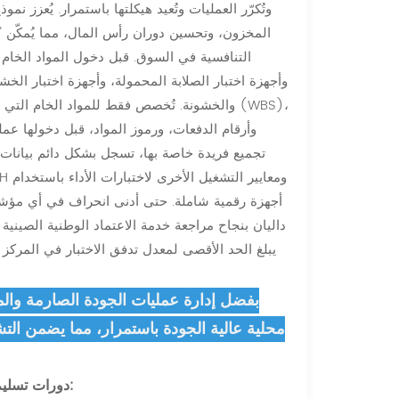
وتُكرّر العمليات وتُعيد هيكلتها باستمرار. يُعزز 
المخزون، وتحسين دوران رأس المال، مما يُمكّن "ب
التنافسية في السوق. قبل دخول المواد الخام
وأجهزة اختبار الصلابة المحمولة، وأجهزة اختبار الخش
والخشونة. تُخصص فقط للمواد الخام التي تُلبي
وأرقام الدفعات، ورموز المواد، قبل دخولها عمل
تجميع فريدة خاصة بها، تسجل بشكل دائم بيانات 
أجهزة رقمية شاملة. حتى أدنى انحراف في أي مؤشر
بفضل إدارة عمليات الجودة الصارمة وال
محلية عالية الجودة باستمرار، مما يضمن التش
"تضمن شركة LEO Dalian دورات تسليم المنتجات من خلال ثلاثة أساليب رئيسية: