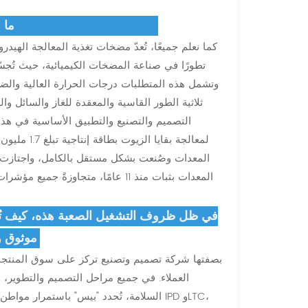
ما هي خصائص المعدات التوربينية الهيدروليكية التي طورتها شركة Leo Pump بشكل مستقل؟
كما نعلم جميعًا، تُعدّ مضخات تغذية المعالجة الهيدر
تطورًا في صناعة المضخات الكيميائية، حيث تُجس
وتشمل هذه المتطلبات درجات الحرارة العالية والضغوط
ثلاثية الطور القاسية والمعقدة للغاز والسائل وا
لمعالجة بقا
المعدات وصُنعت بشكل مستقل بالكامل، واجتازت ال
المعدات بثبات منذ 11 عامًا، متجاوز
في ظل ظروف التشغيل الصعبة هذه، كيف تُع
موثوق وطويل الأمد؟ هذا يقودنا إلى جوهر عملية المصنع: إدارة الجودة.
بصفتها شركة تصميم وتصنيع تركز على سوق المنتجات ا
العملاء. في جميع مراحل التصميم والتطوير، 
السلامة، تُحدد "بيس" باستمرار مواطن ال