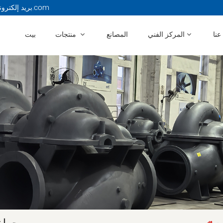
بريد إلكتروني : 13914479750@163.com
عنا
المركز الفني
المصانع
منتجات
بيت