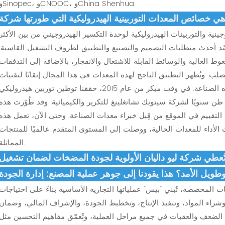
وSinopec، وCNOOC، وChina Shenhua.
وجينية والتوربينات الهيدروليكية لوحدة التكسير الهيدروجيني من بين الأكثر
ّد أحدث متطلبات التصميم والتصنيع والتطبيق لظروف التشغيل القاسية.
 العالية والوسائط القابلة للاشتعال والانفجار، بالإضافة إلى التدفقات
لصلب. ويُظهر التطبيق الناجح لهذه المعدات في هذا المجال إتقانًا لتقنيات
التصميم والتصنيع والتطبيق الأساسية في هذه الصناعة. في وقت مبكر من عام 2015، حققنا توطين توربين هيدروليكي
يا الزيوت بطاقة إنتاجية تبلغ 1.7 مليون طن سنويًا لشركة سينوبك تشانغلينغ للتكرير والكيميائية. وقد طُوّرت هذه
تقييم في الموقع من قِبل خبراء معدات الصناعة. وحتى الآن، تعمل هذه
ةً جميع مؤشرات الأداء للمعدات الحالية، ووصلت إلى المستوى المتقدم عالميًا للمنتجات
المماثلة.
طي شركة ليو داليان الأولوية لجودة المضخات لضمان تشغيل
لمخصصة، تُبني "بيس" عملياتها التجارية الأساسية بناءً على احتياجات
وشراء المواد، وتنفيذ الإنتاج، وتخطيط الجودة، والإشراف المالي، وضمان
ضعف والعقبات في جميع مراحل العملية، وتُعمّق مفاهيم التحسين مثل IPD وLTC،