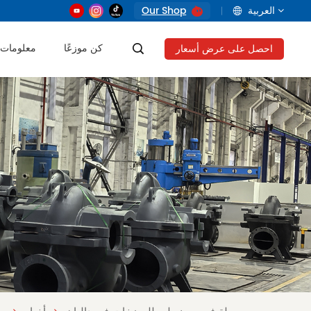
العربية
Our Shop
كن موزعًا
معلومات 
احصل على عرض أسعار
English
français
русский
العربية
Tiếng Việt
Indonesia