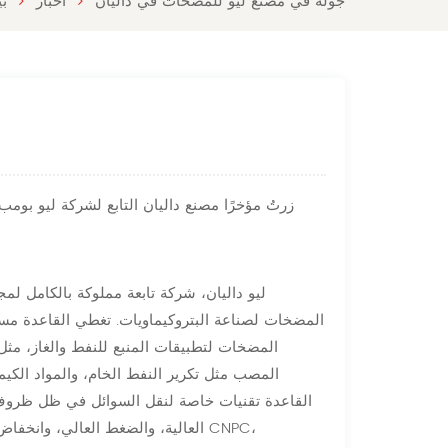
جولة في مصنع ليو للمضخات في داليان
أخبار
ب
زرتُ مؤخرًا مصنع داليان التابع لشركة ليو بومب
ليو داليان، شركة تابعة مملوكة بالكامل ل
المضخات لتطبيقات المنبع للنفط والغاز، مثل 
المصب مثل تكرير النفط الخام، والمواد الكيميائ
القاعدة تقنيات خاصة لنقل السوائل في ظل ظروف 
العالية، والضغط العالي، وانخفاض ا