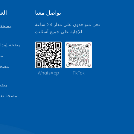
تواصل معنا
الع
نحن متواجدون على مدار 24 ساعة
مضخة م
للإجابة على جميع أسئلتك.
مضخة إمداد 
مض
مضخة 
WhatsApp
TikTok
مضخة
مضخة تعزي