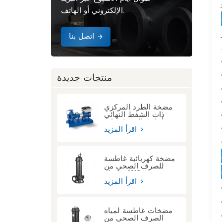
الإلكتروني أو الهاتف.
اتصل بنا
منتجات جديدة
مضخة الطرد المركزي
ذات الشفط النهائي
أحادي المرحلة ذات
الوصلة الممتدة KSB
اقرأ المزيد
ETN
مضخة كهربائية غاطسة
للصرف الصحي من
سلسلة WQ
اقرأ المزيد
مضخات غاطسة لمياه
الصرف الصحي من