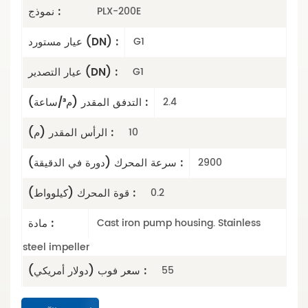
نموذج :
PLX-200E
عيار مستورد (DN) :
G1
عيار التصدير (DN) :
G1
التدفق المقدر (م³/ساعة) :
2.4
الرأس المقدر (م) :
10
سرعة المحرك (دورة في الدقيقة) :
2900
قوة المحرك (كيلوواط) :
0.2
مادة :
Cast iron pump housing. Stainless
steel impeller
سعر فوب (دولار أمريكي) :
55