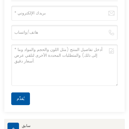
يُقدِّم
سابق