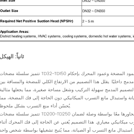
ثانياً: الهيكل
تتميز سلسلة مضخات TD32~TD150 بتصميم أحادي الشفط وسهل الفك. يتم توصيل عمود المضخة وعمود المحرك بإحكا
مج داخليًا. يقلل هذا التصميم من الارتفاع الكلي للمضخة والمسافة بين
 التصميم المدمج سهولة التركيب وشغل مساحة صغيرة، مما يجعلها مثالية
انة واستبدال مانع التسرب الميكانيكي دون الحاجة إلى فك المضخة، مما
يُحسّن أداء منع التسرب بشكل ملحوظ.
تتميز سلسلة مضخات TD200~TD250 بتصميم قابل للفك والتركيب، حيث يتم تثبيت محاورها معًا بواسطة وصلة لضما
 ميكانيكي معياري. هذا التصميم يُغني عن الحاجة إلى فك المحرك أثناء
استبدال مانع التسرب أو الصيانة، مما يُتيح تشغيلها بواسطة شخص واحد.