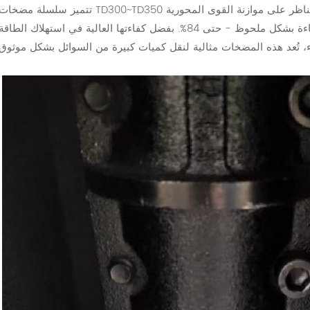
تتميز سلسلة مضخات TD300~TD350 بتصميم دافع مزدوج الشفط. يعمل هيكلها المتناظر على موازنة القوى المحوري
بكفاءة، مما يضمن التشغيل السلس ويعزز الكفاءة بشكل ملحوظ - حتى 84%. بفضل كفاءتها العالية في استهلاك الطاقة