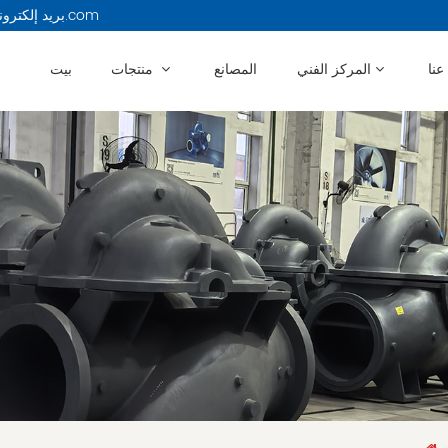
بريد إلكتروني : 13914479750@163.com
عنا
المركز الفني
المصانع
منتجات
بيت