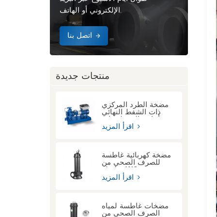
الإلكتروني أو الهاتف.
اتصل بنا
منتجات جديدة
مضخة الطرد المركزي
ذات الشفط النهائي
أحادي المرحلة ذات
الوصلة الممتدة KSB
اقرأ المزيد
ETN
مضخة كهربائية غاطسة
للصرف الصحي من
سلسلة WQ
اقرأ المزيد
مضخات غاطسة لمياه
الصرف الصحي من