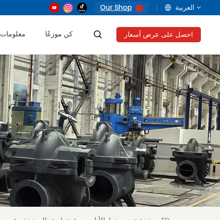
العربية
Our Shop
كن موزعًا
معلومات 
احصل على عرض أسعار
English
français
русский
العربية
Tiếng Việt
Indonesia