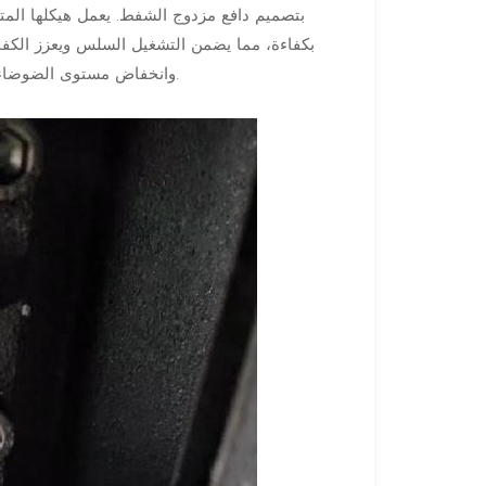
وانخفاض مستوى الضوضاء، تُعد هذه المضخات مثالية لنقل كميات كبيرة من السوائل بشكل موثوق.