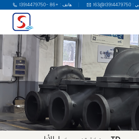
هاتف : +86 -13914479750
مضخة KSB
مضخة DAB