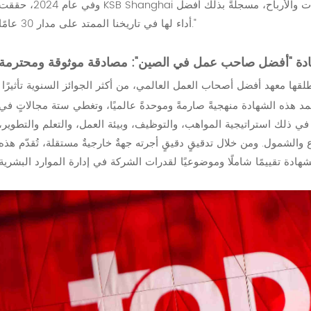
وفي عام 2024، حققت KSB Shanghai أرقامًا قياسية في طلبات الشراء وإيرادات المبيعات والأرباح، مسجلةً بذلك 
أداء لها في تاريخنا الممتد على مدار 30 عامًا."
دة "أفضل صاحب عمل في الصين": مصادقة موثوقة ومحترمة
ها معهد أفضل أصحاب العمل العالمي، من أكثر الجوائز السنوية تأثيرًا
تمد هذه الشهادة منهجيةً صارمةً وموحدةً عالميًا، وتغطي ستة مجالاتٍ في
رية و22 موضوعًا، بما في ذلك استراتيجية المواهب، والتوظيف، وبيئة العمل، والتعلم والتطوير،
 والشمول. ومن خلال تدقيقٍ دقيقٍ أجرته جهةٌ خارجيةٌ مستقلة، تُقدّم هذه