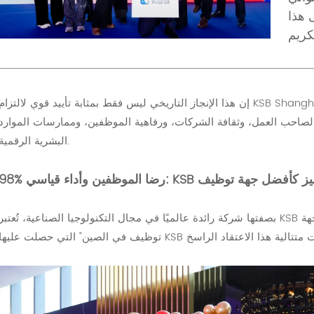
لى هذا
إن هذا الإنجاز التاريخي ليس فقط بمثابة تأييد قوي لالتزام KSB Shanghai طويل الأمد بفلسفتها التي تضع الأشخاص أولاً، بل
ية لصاحب العمل، وثقافة الشركات، ورفاهية الموظفين، وممارسات الموارد
البشرية الرقمية.
داء قياسي: KSB تُجسّد التميز كأفضل جهة توظيف
بصفتها شركة رائدة عالميًا في مجال التكنولوجيا الصناعية، تُعتبر KSB موظفيها أثمن أصولها. وتُجسّد جوائز "أفضل جهة