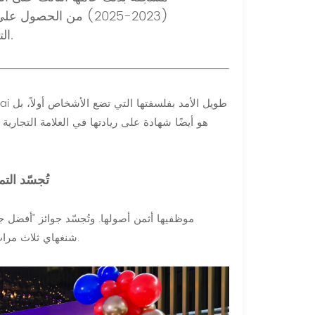
(2023-2025) من الحصول ع
التكريم.
هو أيضًا شهادة على ريادتها في العلامة التجار
98% رضا الموظفين وأ
توظيف في الصين" التي حصلت عليها KSB شنغهاي ثلاث مرات متتالية هذا الاعتقاد الراسخ.