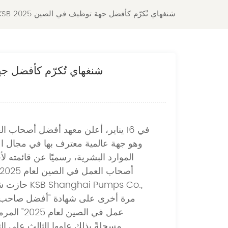
ثلاث مرات متتالية! KSB شنغهاي تُكرّم كأفضل جهة توظيف في الصين 2025
ثلاث مرات متتالية! KSB شنغهاي تُكرّ
في 16 يناير، أعلن معهد أفضل أصحاب ا
وهو جهة عالمية معترف بها في مجال اع
الموارد البشرية، رسميًا عن قائمته ل
حازت شركة i Pumps Co
عمل في الصين لعام 5
مسجلةً بذلك عامها الثالث على الت