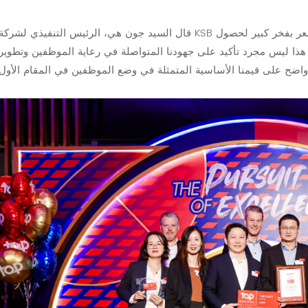
قال السيد جون هي، الرئيس التنفيذي لشركة KSB في شمال آسيا: "أشعر بفخر كبير لحصول KSB شنغهاي على لقب "أفضل
هذا ليس مجرد تأكيد على جهودنا المتواصلة في رعاية الموظفين وتطوير