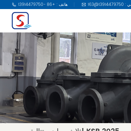
هاتف : +86 -13914479750
مضخة KSB
مضخة DAB