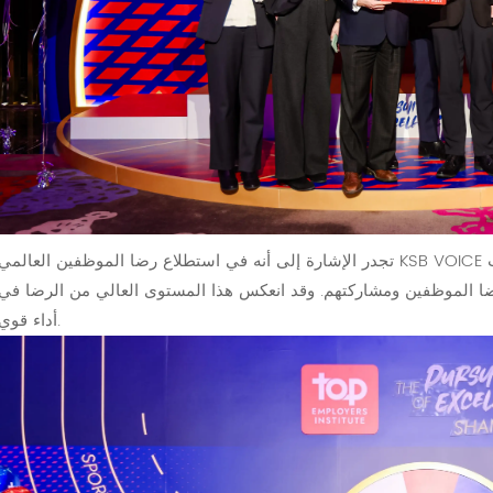
تجدر الإشارة إلى أنه في استطلاع رضا الموظفين العالمي KSB VOICE لعام ٢٠٢٤، برزت KSB شنغهاي بنسبة موافقة رائعة
 تعزيز رضا الموظفين ومشاركتهم. وقد انعكس هذا المستوى العالي من الرضا في
أداء قوي.