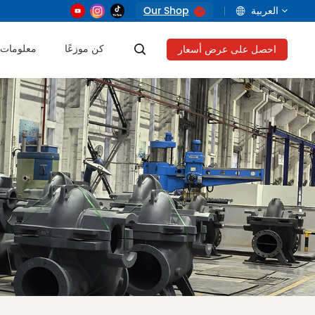
العربية
Our Shop
كن موزعًا
معلومات 
احصل على عرض أسعار
English
français
русский
العربية
Tiếng Việt
Indonesia