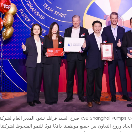
صرح السيد فرانك تشو، المدير العام لشركة KSB Shanghai Pumps Co., Ltd.، بفخر قائلاً: "في العام الماضي، وفي ظل
الجاد وروح التعاون بين جميع موظفينا دافعًا قويًا للنمو الملحوظ لشركتنا.