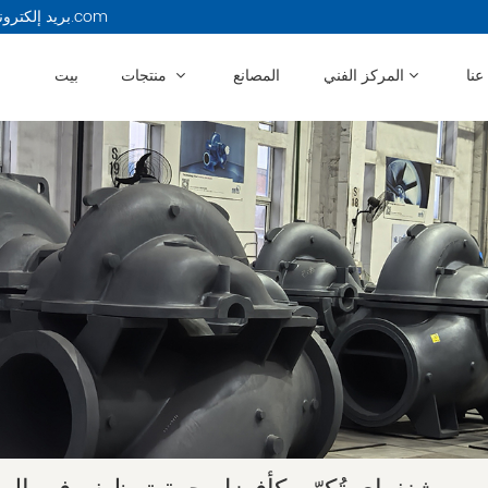
بريد إلكتروني : 13914479750@163.com
عنا
المركز الفني
المصانع
منتجات
بيت