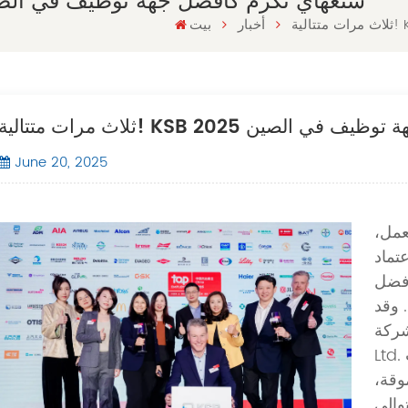
ثلاث مرات متتالية! KSB شنغهاي تُكرّم كأفضل جهة توظيف في الصين
أخبار
بيت
م كأفضل جهة توظيف في الصين 2025
June 20, 2025
لعمل،
تماد
أفضل
أصحاب العمل في الصين لعام 2025. وقد
KSB Shangha.,
Ltd. مرة أخرى على شهادة "أفضل صاحب
202" المرموقة،
والي