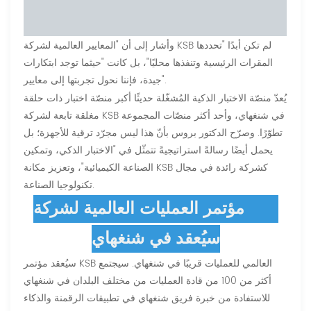
”
وأشار إلى أن "المعايير العالمية لشركة KSB لم تكن أبدًا "تحددها
المقرات الرئيسية وتنفذها محليًا"، بل كانت "حيثما توجد ابتكارات
جيدة، فإننا نحول تجربتها إلى معايير".
يُعدّ منصّة الاختبار الذكية المُشغّلة حديثًا أكبر منصّة اختبار ذات حلقة
مغلقة تابعة لشركة KSB في شنغهاي، وأحد أكثر منصّات المجموعة
تطوّرًا. وصرّح الدكتور بروس بأنّ هذا ليس مجرّد ترقية للأجهزة؛ بل
يحمل أيضًا رسالةً استراتيجيةً تتمثّل في "الاختبار الذكي، وتمكين
الصناعة الكيميائية"، وتعزيز مكانة KSB كشركة رائدة في مجال
تكنولوجيا الصناعة.
مؤتمر العمليات العالمية لشركة KSB
سيُعقد في شنغهاي
سيُعقد مؤتمر KSB العالمي للعمليات قريبًا في شنغهاي. سيجتمع
أكثر من 100 من قادة العمليات من مختلف البلدان في شنغهاي
للاستفادة من خبرة فريق شنغهاي في تطبيقات الرقمنة والذكاء