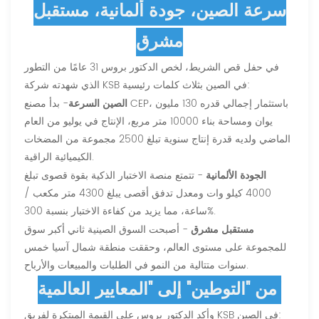
سرعة الصين، جودة ألمانية، مستقبل
مشرق
في حفل قص الشريط، لخص الدكتور بروس 31 عامًا من التطور
الذي شهدته شركة KSB في الصين بثلاث كلمات رئيسية:
الصين السرعة
- بدأ مصنع CEP، باستثمار إجمالي قدره 130 مليون
يوان ومساحة بناء 10000 متر مربع، الإنتاج في يوليو من العام
الماضي ولديه قدرة إنتاج سنوية تبلغ 2500 مجموعة من المضخات
الكيميائية الراقية.
الجودة الألمانية
- تتمتع منصة الاختبار الذكية بقوة قصوى تبلغ
4000 كيلو وات ومعدل تدفق أقصى يبلغ 4300 متر مكعب /
ساعة، مما يزيد من كفاءة الاختبار بنسبة 300%.
مستقبل مشرق
- أصبحت السوق الصينية ثاني أكبر سوق
للمجموعة على مستوى العالم، وحققت منطقة شمال آسيا خمس
سنوات متتالية من النمو في الطلبات والمبيعات والأرباح.
من "التوطين" إلى "المعايير العالمية"
وأكد الدكتور بروس على القيمة المبتكرة لفريق KSB في الصين: