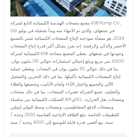
مصنع مضخات الهندسة الكيميائية التابع لشركة KSB Pump Co.,
Ltd. في شنغهاي، والذي تم الانتهاء منه وبدأ تشغيله في يوليو
2024، هو منشأة نموذجية لإنتاج المضخات الكيميائية تتميز بالتصنيع
الأخضر والذكي والرقمنة. إنه يعزز بشكل أكبر قدرة إنتاج المضخات
الكيميائية لشركة KSB وجودتها في شنغهاي. يغطي المصنع مساحة
10000 متر مربع ويبلغ إجمالي استثماراته حوالي 130 مليون يوان،
بما في ذلك حوالي 65 مليون يوان في المعدات. ويغطي عملية
إنتاج المضخات الكيميائية بأكملها، بما في ذلك التخزين والتشغيل
الآلي والتجميع واختبار الأداء ولحام الأنابيب وتجميعها والطلاء
والتغليف. تصنع الشركة عشرات المنتجات، بما في ذلك مضخات
العمليات الكيميائية من سلسلة API وISO، ومضخات نقل الحرارة،
ومضخات الدفع المغناطيسي، ومضخات وسط البولي إيثيلين
للتطبيقات الخاصة. تبلغ الطاقة الإنتاجية القياسية 2500 وحدة /
سنة، مع أقصى قدرة قابلة للتوسيع إلى 4000 وحدة / سنة.