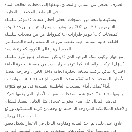
الصرف الصحي من المباني والمطابخ، ونقلها إلى محطات معالجة المياه
في المصانع والمجمعات التجارية.
تتوفر سلسلة C بتشكيلة واسعة من المنتجات، تغطي أقطار فتحات
التفريغ من 50 إلى 200 مم، وقدرات محرك تتراوح بين 0.75 و37
كيلوواط. من بين مضخات سلسلة C، تتوفر طرازات "CR" كمضخات
قاطعة عالية المتانة، حيث صُنعت مروحة المضخة وغطاء الشفط من
الحديد الزهر عالي الكروم كميزة قياسية.
يمكن استخدام جميع طُرز سلسلة C مع جهاز تركيب سكة التوجيه الذي
يُسهّل التركيب والصيانة. كما يتوفر طراز جديد من مضخة الحفرة الجافة
اختياريًا. يمكن تركيب مضخة الحفرة الجافة داخل الخزان وخارجه. بفضل
مواصفات Tsurumi الأصلية للمضخة الجافة، تُقدّم مضخة الحفرة الجافة
أداءً يُضاهي أداء المضخات الغاطسة التقليدية في مواقع مُتنوّعة.
تدمج هذه المضخات التقنيات الأصلية التي بحثتها شركة Tsurumi وأثبتتها
في هذا المجال على مدى سنوات عديدة، مثل الكابل المضاد للفتيل،
والأختام الميكانيكية المزدوجة الداخلية مع وجه من كربيد السيليكون ورافع
الزيت، وما إلى ذلك.
علاوة على ذلك، تم أخذ المتانة ومقاومة التآكل في الاعتبار بشكل دقيق
في تصميمها، لذلك تمكن هذه المضخات من العمل المستمر لفترات