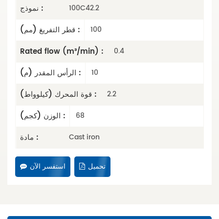
نموذج :
100C42.2
قطر التفريغ (مم) :
100
Rated flow (m³/min) :
0.4
الرأس المقدر (م) :
10
قوة المحرك (كيلوواط) :
2.2
الوزن (كجم) :
68
مادة :
Cast iron
تحميل
استفسر الآن