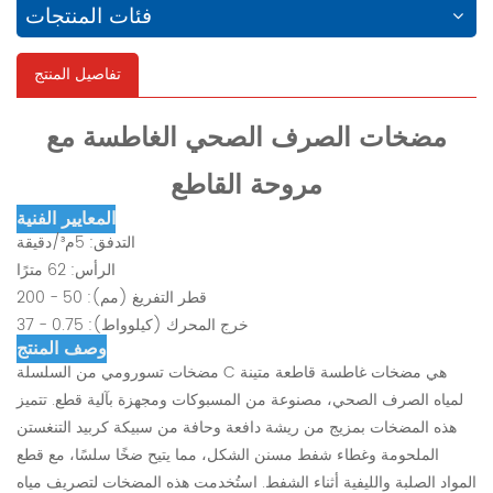
فئات المنتجات
تفاصيل المنتج
مضخات الصرف الصحي الغاطسة مع
مروحة القاطع
المعايير الفنية
التدفق: 5م³/دقيقة
الرأس: 62 مترًا
قطر التفريغ (مم): 50 - 200
خرج المحرك (كيلوواط): 0.75 - 37
وصف المنتج
مضخات تسورومي من السلسلة C هي مضخات غاطسة قاطعة متينة
لمياه الصرف الصحي، مصنوعة من المسبوكات ومجهزة بآلية قطع. تتميز
هذه المضخات بمزيج من ريشة دافعة وحافة من سبيكة كربيد التنغستن
الملحومة وغطاء شفط مسنن الشكل، مما يتيح ضخًا سلسًا، مع قطع
المواد الصلبة والليفية أثناء الشفط. استُخدمت هذه المضخات لتصريف مياه