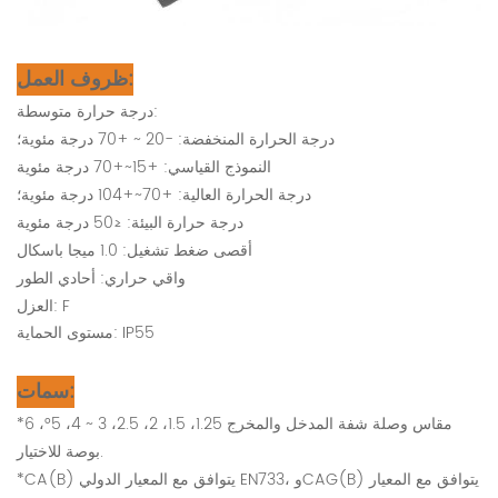
ظروف العمل:
درجة حرارة متوسطة:
درجة الحرارة المنخفضة: -20 ~ +70 درجة مئوية؛
النموذج القياسي: +15~+70 درجة مئوية
درجة الحرارة العالية: +70~+104 درجة مئوية؛
درجة حرارة البيئة: ≤50 درجة مئوية
أقصى ضغط تشغيل: 1.0 ميجا باسكال
واقي حراري: أحادي الطور
العزل: F
مستوى الحماية: IP55
سمات:
*مقاس وصلة شفة المدخل والمخرج 1.25، 1.5، 2، 2.5، 3 ~ 4، 5°، 6
بوصة للاختيار.
*CA(B) يتوافق مع المعيار الدولي EN733، وCAG(B) يتوافق مع المعيار