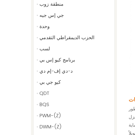
منطقة زوب
جي إس جيه
وحدة
الحزب الديمقراطي التقدمي
لسب
برنامج كيو إس بي
د-دي إف-إم دي
كيو جي بي
QDT
BQS
ور
PWM-(Z)
DWM-(Z)
لاً