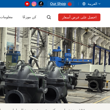
العربية
Our Shop
كن موزعًا
معلومات 
احصل على عرض أسعار
English
français
русский
العربية
Tiếng Việt
Indonesia