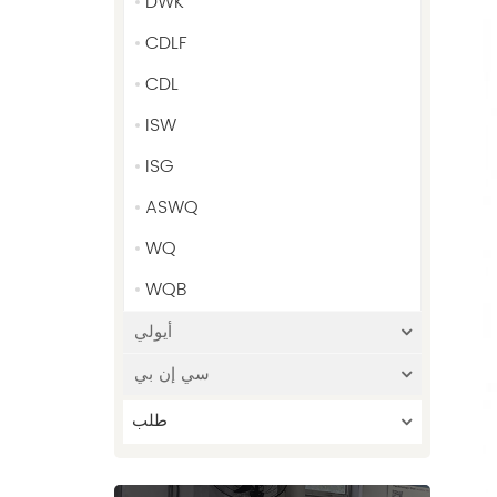
DWK
CDLF
CDL
ISW
ISG
ASWQ
WQ
WQB
أيولي
سي إن بي
طلب