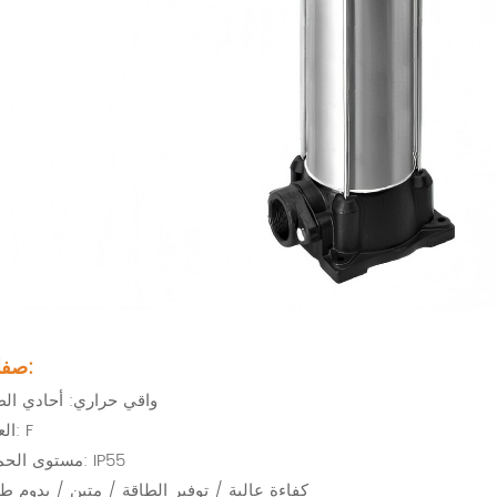
صفات:
واقي حراري: أحادي الط
العزل: F
مستوى الحماية: IP55
كفاءة عالية / توفير الطاقة / متين / يدوم طوي