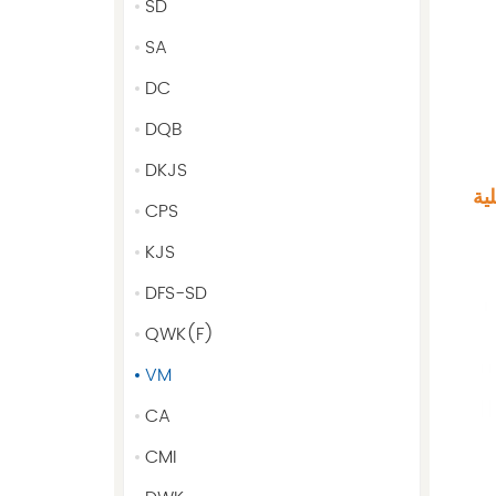
SD
SA
DC
DQB
DKJS
لية
CPS
KJS
DFS-SD
QWK(F)
VM
CA
CMI