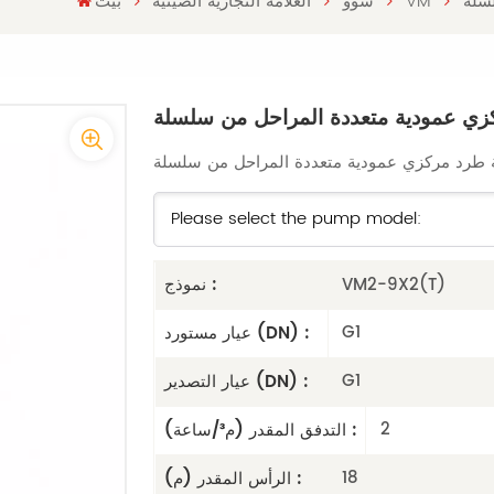
VM
سوو
العلامة التجارية الصينية
بيت
VM2-9X2(T)
نموذج :
G1
عيار مستورد (DN) :
G1
عيار التصدير (DN) :
2
التدفق المقدر (م³/ساعة) :
18
الرأس المقدر (م) :