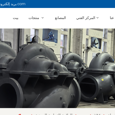
بريد إلكتروني : 13914479750@163.com
عنا
المركز الفني
المصانع
منتجات
بيت