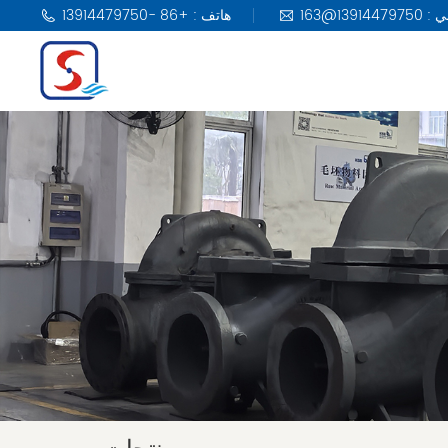
هاتف : +86 -13914479750
مضخة KSB
مضخة DAB