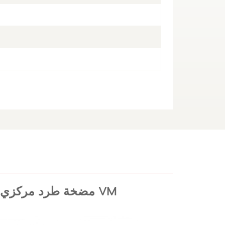
مضخة طرد مركزي عمودية متعددة المراحل من سلسلة VM