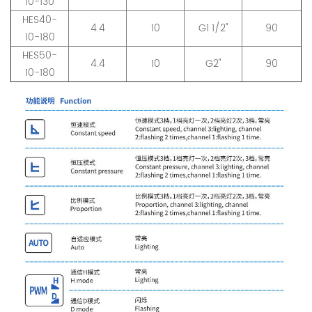
10-130
HES40-
4.4
10
G1 1/2"
90
10-180
HES50-
4.4
10
G2"
90
10-180