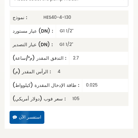
نموذج :
HES40-4-130
عيار مستورد (DN) :
G1 1/2"
عيار التصدير (DN) :
G1 1/2"
التدفق المقدر (م³/ساعة) :
2.7
الرأس المقدر (م) :
4
طاقة الإدخال المقدرة (كيلوواط) :
0.025
سعر فوب (دولار أمريكي) :
105
استفسر الآن