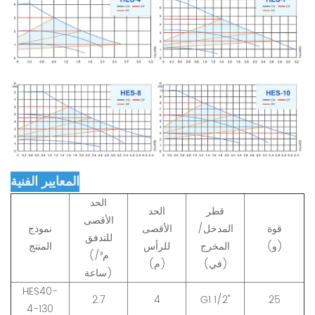
المعايير الفنية
الحد
قطر
الحد
الأقصى
قوة
المدخل/
الأقصى
نموذج
للتدفق
(و)
المخرج
للرأس
المنتج
(م³/
(في)
(م)
ساعة)
HES40-
2.7
4
G1 1/2"
25
4-130