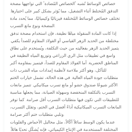
خصائص الوسائط تُشبه "الخصائص المُضادة" التي تواجهها مضخة
التدفق المُختلط أثناء التشغيل، مما يُؤثر بشكل كبير على اختيارها.
تختلف خصائص الوسائط المُختلفة فيزيائيًا وكيميائيًا، مما يُحدد مادة
المضخة ونوع مانع التسرب.
إذا كانت المادة المنقولة مياهًا نظيفة، فإن استخدام مضخة تدفق
مختلطة من الحديد الزهر القياسي أو الفولاذ المقاوم للصدأ يكفي.
يتميز الحديد الزهر بفعاليته من حيث التكلفة، ويُستخدم على نطاق
واسع في تطبيقات مثل الري الزراعي وتوزيع المياه النظيفة في
المناطق الحضرية. أما الفولاذ المقاوم للصدأ، فيتميز بمقاومة أكبر
للتآكل، وهو أكثر ملاءمة لأنظمة إمدادات مياه الشرب ذات
متطلبات جودة المياه العالية. في هذه الحالة، تشمل خيارات الختم
الأكثر شيوعًا صندوق حشو أو مانع تسرب ميكانيكي. تتميز مانعات
التسرب بالتكلفة المنخفضة وسهولة الصيانة، مما يجعلها مناسبة
للتطبيقات التي تكون فيها متطلبات التسرب أقل صرامة. كما توفر
المانعات التسرب الميكانيكية أداءً أفضل في الختم، وتقلل التسرب،
وتلبي متطلبات ختم أكثر صرامة.
عندما يكون الوسط سائلاً أكّالاً، مثل محاليل الأحماض والقلويات
المختلفة المستخدمة في الإنتاج الكيميائي، فإنه يُشكّل تحديًا هائلاً.