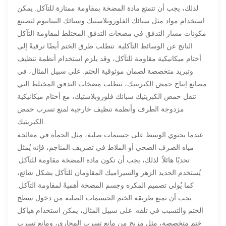
لذلك، يجب أن تتمتع مادة المضخة بمقاومة ممتازة للتآكل. يمكن
استخدام مواد مثل سبائك الفلوروبلاستيك وسبائك التيتانيوم لتصنيع
مكونات مسار التدفق في مضخات التدفق المختلط لمقاومة التآكل
الناتج عن الوسائط التآكلية. تتطلب طرق الختم أيضًا ترقيةً إلى
أختام ميكانيكية مقاومة للتآكل، وقد يلزم استخدام أنظمة تنظيف
وتبريد متخصصة لضمان موثوقية الختم. على سبيل المثال، في
مصانع إنتاج حمض الكبريتيك، تتطلب مضخات التدفق المختلط التي
تنقل حمض الكبريتيك سبائك فلوروبلاستيك، مع أختام ميكانيكية
مزدوجة الطرف وأنظمة تنظيف خارجية لمنع تسرب حمض
الكبريتيك.
عندما يحتوي الوسط على جسيمات صلبة، مثل الحمأة في معالجة
مياه الصرف الصحي أو الملاط في تصريف المناجم، فإنه يُمثل
تحديًا هائلاً. لذلك، يجب أن تكون مادة المضخة مقاومة للتآكل.
يُستخدم الحديد الزهر والسيراميك المقاومان للتآكل بشكل شائع،
كما يُولي تصميم المكره وجسم المضخة أهميةً لمقاومة التآكل.
يجب أن تمنع طريقة الختم الجسيمات الصلبة من دخول سطح
الختم والتسبب في تلفه. على سبيل المثال، يمكن استخدام هياكل
ختم متخصصة، مثل مزيج من مانع تسرب المجاري، ومانع تسرب