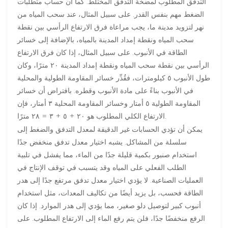
التدفق المطلوب لمضخة التدفق المختلط. كما أن حساب متطلبات
الضغط مهم بنفس القدر. على سبيل المثال، عند سحب المياه من
نهر لتزويد مدينة ما، يجب مراعاة فرق الارتفاع الرأسي بين نقطة
سحب المياه ونقطة إمداد المدينة بالمياه، بالإضافة إلى خسائر
الطاقة في الأنبوب. على سبيل المثال، إذا كان فرق الارتفاع
الرأسي بين نقطة سحب المياه ونقطة إمداد المدينة ٢٠ مترًا، وكان
طول الأنبوب ٥ كيلومترات، فقُدِّر خسائر المقاومة الطولية والمحلية
في الأنبوب بناءً على مادة الأنبوب وقطره. بافتراض أن خسائر
المقاومة الطولية ٥ أمتار وخسائر المقاومة المحلية ٣ أمتار، فإن
الارتفاع الكلي المطلوب هو ٢٠ + ٥ + ٣ = ٢٨ مترًا.
يمكن أن تؤدي الحسابات غير الدقيقة لمعدل التدفق والضغط إلى
سلسلة من المشاكل. يشبه اختيار معدل تدفق منخفض جدًا
استخدام صنبور بكمية قليلة جدًا من الماء، مما يفشل في تلبية
الطلب الفعلي على المياه وقد يتسبب في توقف الإنتاج في
العمليات الصناعية. لا يؤدي اختيار معدل تدفق مرتفع جدًا إلى هدر
الطاقة فحسب، بل يزيد أيضًا من تكاليف المعدات، مثل استخدام
أنبوب كبير لتوصيل دلو صغير، مما يؤدي إلى هدر الموارد. إذا كان
الرفع منخفضًا جدًا، فلن يتم رفع الماء إلى الارتفاع المطلوب. على