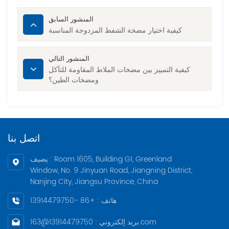
المنشور السابق
كيفية اختيار مضخة الشفط المزدوجة المناسبة
المنشور التالي
كيفية التمييز بين مضخات الملاط المقاومة للتآكل
ومضخات الطين؟
اتصل بنا
يضيف : Room 1605, Building G1, Greenland
Window, No. 9 Jinyuan Road, Jiangning District,
Nanjing City, Jiangsu Province, China
هاتف : +86 -13914479750
بريد إلكتروني : 13914479750@163.com