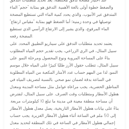
عند اختيار مضخة تدفق مختلطة، يُعد تحديد متطلبات التدفق
والضغط خطوة أولى بالغة الأهمية. التدفق هو بمثابة "حجم" الماء
المتدفق عبر الأنبوب، والذي يحدد كمية الماء التي تستطيع المضخة
توصيلها في وحدة زمنية؛ أما الضغط فهو بمثابة "مقياس ارتفاع"
الماء المرفوع، والذي يشير إلى الارتفاع الرأسي الذي تستطيع
المضخة رفعه.
يعتمد تحديد متطلبات التدفق على سيناريو التطبيق المحدد. على
سبيل المثال، في الري الزراعي، يجب تقدير حجم المياه المطلوب
بناءً على المساحة المروية ونوع المحصول ومرحلة النمو. على
سبيل المثال، تتطلب حقول الأرز طلبًا كبيرًا على المياه خلال موسم
النمو، لذا من المهم حساب عدد الأمتار المكعبة من المياه المطلوبة
في الساعة بدقة لضمان نمو صحي. بالنسبة لتصريف المياه في
المناطق الحضرية، يجب مراعاة عوامل مثل مساحة المدينة ومعدل
هطول الأمطار ومتطلبات وقت الصرف. على سبيل المثال، لنفترض
أن مساحة منطقة معينة في مدينة ما تبلغ 10 كيلومترات مربعة.
بناءً على بيانات هطول الأمطار التاريخية، يصل معدل هطول الأمطار
إلى 50 ملم في الساعة أثناء هطول الأمطار الغزيرة. يجب حساب
إجمالي هطول الأمطار في الساعة في تلك المنطقة لتحديد معدل