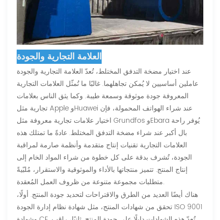
العلامة التجارية والجودة
عند اختيار مضخة التدفق المختلط، تُعدّ العلامة التجارية والجودة
عاملين أساسيين لا يُمكن تجاهلهما. غالبًا ما تُمثّل العلامات التجارية
المعروفة جودة موثوقة وسمعة طيبة. وكما يثق الناس بعلامات
تجارية مثل Apple وHuawei عند شراء الهواتف المحمولة، فإن
اختيار علامات تجارية معروفة مثل Grundfos وEbara يُوفر راحة
بال أكبر عند شراء مضخة التدفق المختلط. عادةً ما تمتلك هذه
العلامات التجارية تقنيات إنتاج متقدمة وأنظمة صارمة لمراقبة
الجودة، تُشرف بدقة على كل خطوة من شراء المواد الخام إلى
إنتاج المنتج. تتميز منتجاتها بالأداء والموثوقية والاستقرار، مُلبّيةً
متطلبات مجموعة متنوعة من ظروف العمل المُعقدة.
هناك أيضًا العديد من الطرق والاقتراحات لتحديد جودة المنتج. أولًا،
تحقق من شهادات المنتج، مثل شهادة نظام إدارة الجودة ISO 9001
وشهادة CE. تُعدّ هذه الشهادات دليلًا على جودة المنتج. ثانيًا، راقب