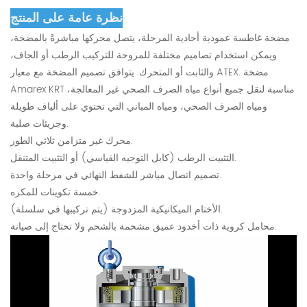
نظرة عامة على المنتج
مضخة غاطسة عمودية أحادية المرحلة، يتصل محركها مباشرةً بالمضخة،
ويمكن استخدام تصاميم مختلفة للمروحة للتركيب الرطب أو الجاف،
والثابت أو المتحرك. يتوافق تصميم المضخة مع معيار ATEX. مضخة
Amarex KRT مناسبة لنقل جميع أنواع مياه الصرف الصحي غير المعالجة،
ومياه الصرف الصحي، ومياه المباني التي تحتوي على ألياف طويلة
وجزيئات صلبة.
محرك غير متزامن ثلاثي الطور.
التثبيت الرطب (كابل التوجيه القياسي) أو التثبيت المتنقل.
تصميم اتصال مباشر للشفط النهائي في مرحلة واحدة.
خمسة تكوينات للمكره.
الأختام الميكانيكية المزدوجة (يتم تركيبها في سلسلة).
محامل كروية ذات أخدود عميق مشحمة بالشحم ولا تحتاج إلى صيانة.